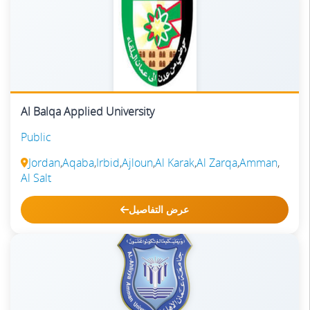
Al Balqa Applied University
Public
Jordan
,
Aqaba
,
Irbid
,
Ajloun
,
Al Karak
,
Al Zarqa
,
Amman
,
Al Salt
عرض التفاصيل