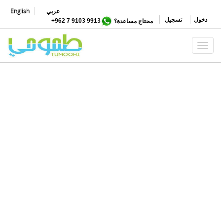
تجاوز
عربي
English
إلى
دخول
تسجيل
محتاج مساعدة؟
9913 9103 7 962+
المحتوى
الرئيسي
Toggle navigation