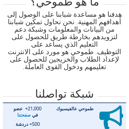
ما هو طموحي؟
هدفنا هو مساعدة شبابنا على الوصول إلى
أهدافهم المهنية. نحن نحاول تمكين شبابنا
من البيانات والمعلومات وشبكة دعم
لتزويدهم بخارطة طريق للحصول على
التعليم الذي يساعد على
التوظيف.
طموحي
هو مورد على الانترنت
لإعداد الطلاب والخريجين للحصول على
تعليمهم ودخول القوى العاملة.
شبكة تواصلنا
طموحي عالفيسبوك
21,000+ عضو
في
صفحتنا
500+ دردشة