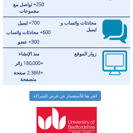
250+ تواصل مع
مجموعات
محادثات واتساب و
700+ ايميل
ايميل
600+ محادثات واتساب
300+ عضو
زوار الموقع
منذ الإنشاء:
+180,000 زائر
+2.36M صفحة
متصفحة
انقر هنا للأستفسار عن فرص للشراكة