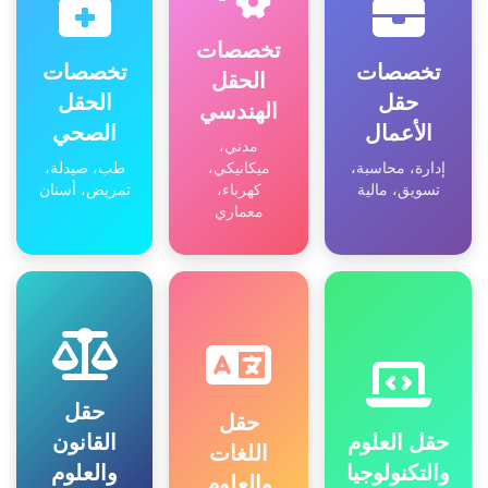
تخصصات
تخصصات
تخصصات
الحقل
حقل
الحقل
الهندسي
الأعمال
الصحي
مدني،
إدارة، محاسبة،
ميكانيكي،
طب، صيدلة،
تسويق، مالية
كهرباء،
تمريض، أسنان
معماري
حقل
حقل
حقل العلوم
القانون
اللغات
والتكنولوجيا
والعلوم
والعلوم