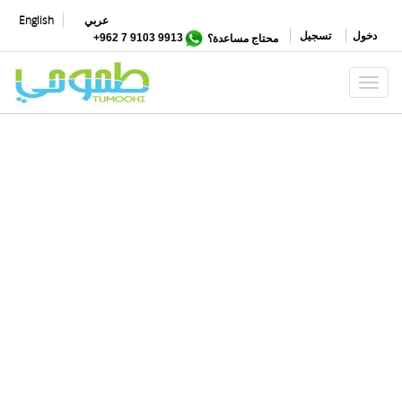
تجاوز
عربي
English
إلى
دخول
تسجيل
محتاج مساعدة؟
9913 9103 7 962+
المحتوى
الرئيسي
Toggle navigation