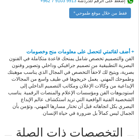
إضغط على الرقم للدردشة
9913 9103 7 962+
فقط من خلال موقع طموحي*
+ أضف لقائمتي لتحصل على معلومات منح وخصومات
الفن والتصميم تخصص شامل يمنحك قاعدة متكاملة في الفنون
البصرية التطبيقية من تصميم جرافيكي وداخلي وتصوير وفنون
بصرية، ويتيح لك لاحقاً التخصص في المجال الذي يناسب موهبتك
وطموحك المهني. يعمل خريجوها في طيف واسع من المجالات
الإبداعية من وكالات الإعلان ومكاتب التصميم الداخلي إلى
استوديوهات الفن ومؤسسات الإعلام والمنصات الرقمية. يناسب
الشخصية الفنية الواقعية التي تريد استكشاف عالم الإبداع
البصري بكل اتجاهاته قبل أن تختار مسارها المهني، وتؤمن بأن
الجمال ليس كمالاً بل ضرورة في حياة الإنسان.
التخصصات ذات الصلة