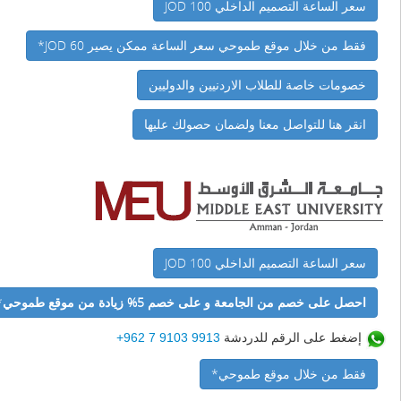
سعر الساعة التصميم الداخلي 100 JOD
فقط من خلال موقع طموحي سعر الساعة ممكن يصير 60 JOD*
خصومات خاصة للطلاب الاردنيين والدوليين
انقر هنا للتواصل معنا ولضمان حصولك علیها
سعر الساعة التصميم الداخلي 100 JOD
احصل على خصم من الجامعة و على خصم 5% زيادة من موقع طموحي
*
إضغط على الرقم للدردشة
9913 9103 7 962+
فقط من خلال موقع طموحي*