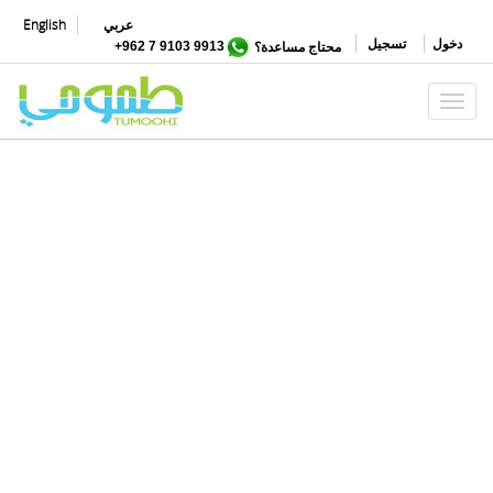
تجاوز
عربي
English
إلى
دخول
تسجيل
محتاج مساعدة؟
9913 9103 7 962+
المحتوى
الرئيسي
Toggle navigation