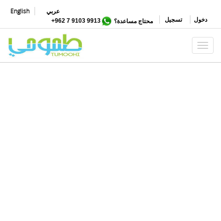
تجاوز
عربي
English
إلى
دخول
تسجيل
محتاج مساعدة؟
9913 9103 7 962+
المحتوى
الرئيسي
Toggle navigation