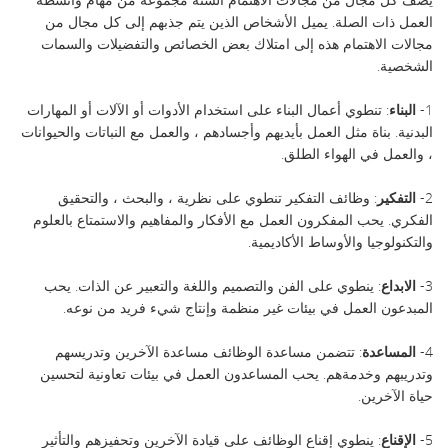
العمل ذات الصلة. يميل الأشخاص الذين يتم جذبهم إلى كل مجال من
مجالات الاهتمام هذه إلى امتلاك بعض الخصائص والتفضيلات والسمات
الشخصية.
1-
البناء
: تنطوي أعمال البناء على استخدام الأدوات أو الآلات أو المهارات
البدنية. بناة مثل العمل بأيديهم وأجسادهم ، والعمل مع النباتات والحيوانات
، والعمل في الهواء الطلق.
2-
التفكير
: وظائف التفكير تنطوي على نظرية ، والبحث ، والتحقيق
الفكري. يحب المفكرون العمل مع الأفكار والمفاهيم والاستمتاع بالعلوم
والتكنولوجيا والأوساط الأكاديمية.
3-
الابداع
: ينطوي على الفن والتصميم واللغة والتعبير عن الذات. يحب
المبدعون العمل في بيئات غير منظمة وإنتاج شيء فريد من نوعه.
4-
المساعدة
: تتضمن مساعدة الوظائف مساعدة الآخرين وتدريسهم
وتدريبهم وخدمةهم. يحب المساعدون العمل في بيئات تعاونية لتحسين
حياة الآخرين.
5-
الإقناع
: ينطوي إقناع الوظائف على قيادة الآخرين وتحفيزهم والتأثير