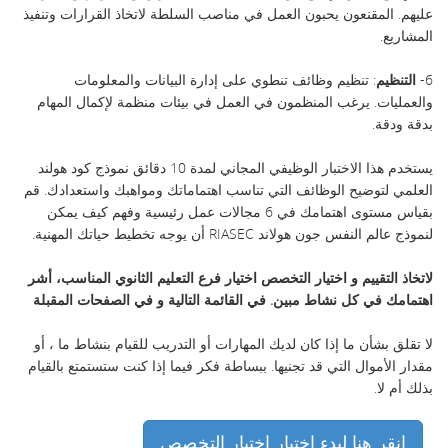
عليهم. المقنعون يحبون العمل في مناصب السلطة لاتخاذ القرارات وتنفيذ
المشاريع.
6-
التنظيم
: تنظيم وظائف تنطوي على إدارة البيانات والمعلومات
والعمليات. يرغب المنظمون في العمل في بيئات منظمة لإكمال المهام
بدقة ودقة.
يستخدم هذا الاختبار الوظيفي المجاني لمدة 10 دقائق نموذج كود هولند
العلمي لتوضيح الوظائف التي تناسب اهتماماتك ومواهبك واستعدادك. قم
بقياس مستوى اهتمامك في 6 مجالات عمل رئيسية وفهم كيف يمكن
لنموذج عالم النفس جون هولاند RIASEC أن يوجه تخطيط حياتك المهنية.
لاتخاذ التقييم و اختيار التخصص اختيار فرع التعليم الثانوي المناسب، أشر
اهتمامك في كل نشاط مبين. في القائمة التالية و في الصفحات المقبلة
لا تقلق بشأن ما إذا كان لديك المهارات أو التدريب للقيام بنشاط ما ، أو
مقدار الأموال التي قد تجنيها. ببساطة فكر فيما إذا كنت ستستمتع بالقيام
بذلك أم لا.
انقر هنا لبدء اختبار اختيار التخصص