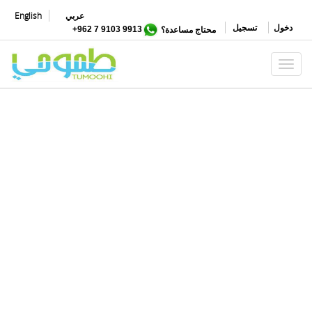
تجاوز
عربي
English
إلى
دخول
تسجيل
محتاج مساعدة؟
9913 9103 7 962+
المحتوى
الرئيسي
Toggle navigation