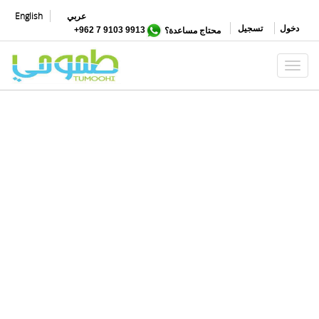
تجاوز
عربي
English
إلى
دخول
تسجيل
محتاج مساعدة؟
9913 9103 7 962+
المحتوى
الرئيسي
Toggle navigation