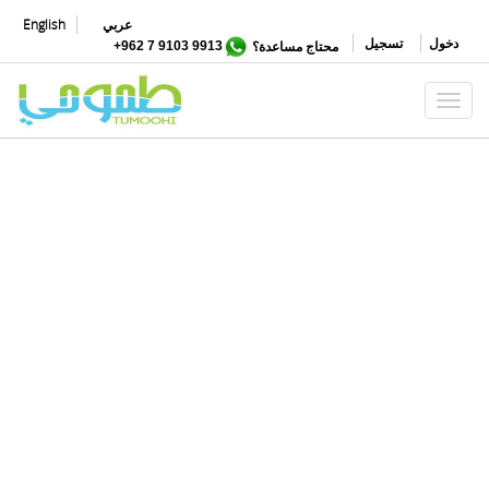
تجاوز
عربي
English
إلى
دخول
تسجيل
محتاج مساعدة؟
9913 9103 7 962+
المحتوى
الرئيسي
Toggle navigation