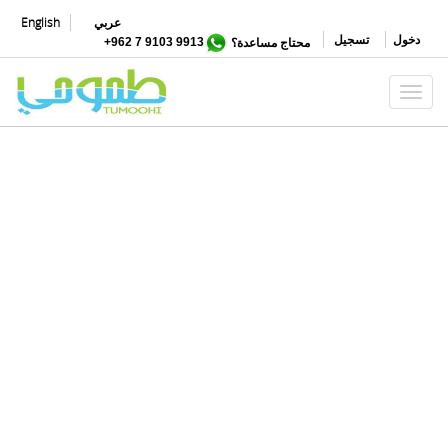
تجاوز
عربي
English
إلى
دخول
تسجيل
محتاج مساعدة؟
9913 9103 7 962+
المحتوى
الرئيسي
Toggle navigation