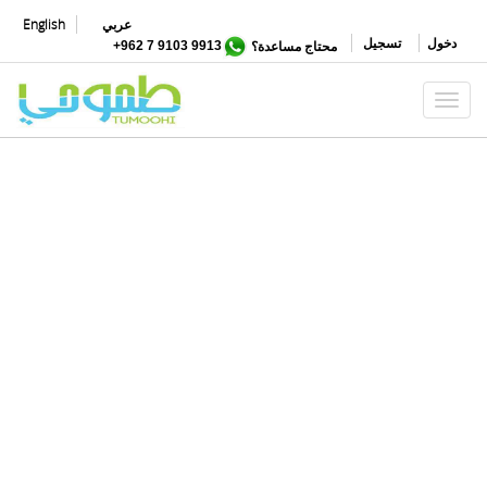
تجاوز
عربي
English
إلى
دخول
تسجيل
محتاج مساعدة؟
9913 9103 7 962+
المحتوى
الرئيسي
Toggle navigation