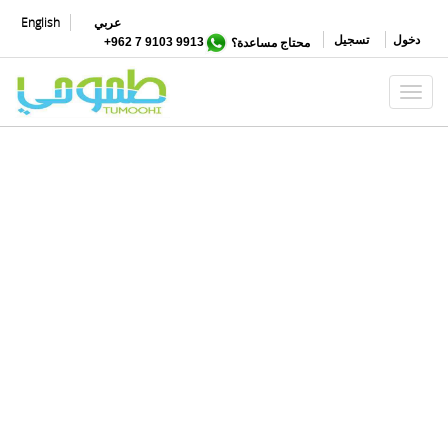
تجاوز
عربي
English
إلى
دخول
تسجيل
محتاج مساعدة؟
9913 9103 7 962+
المحتوى
الرئيسي
Toggle navigation