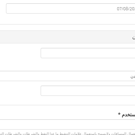
يخ
ن
ستخدم ‏
*
مال المسافات ولايسمح باستعمال علامات التنقيط ما عدا النقط والشرطات والشرطات التحتي