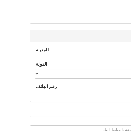
‏المدينة ‏
‏الدولة ‏
‏رقم الهاتف ‏
ة والفواصل العليا.