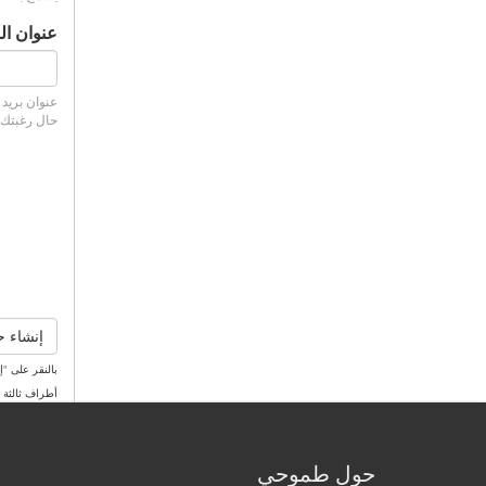
‏عنوان ال
عنوان بريد 
حال رغبتك ف
إنشاء 
بالنقر على "إ
أطراف ثالثة 
حول طموحي