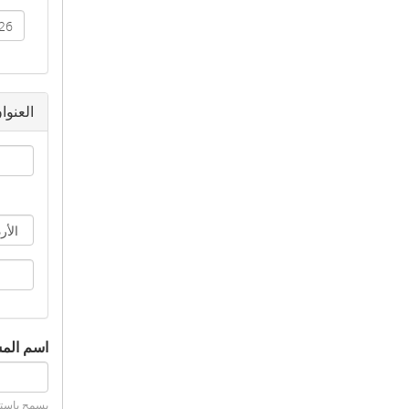
‏التار
العنوا
‏اسم الم
يسمح باستع