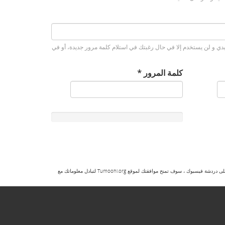
ريدي و لن يستخدم إلا في حال رغبتك في استلام كلمة مرور جديدة، أو في
‏كلمة المرور ‏
*
أو على "إنشاء حساب جديد" على موقع Tumoohi.org أو على رقم الوستاب أي على دردشة فيسبوك ، سوف تمنح موافقتك لموقع Tumoohi.org لتبادل معلوماتك مع