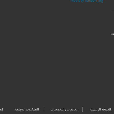
Tweets by Tumoohi_org
ة،
الصفحة الرئيسية
الجامعات والتخصصات
التشكيلات الوظيفية
إتص