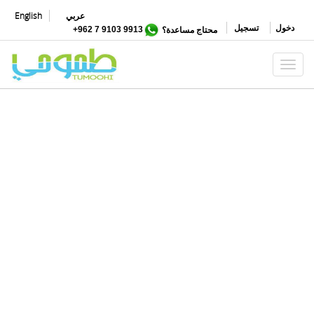
تجاوز
عربي
English
إلى
دخول
تسجيل
محتاج مساعدة؟
9913 9103 7 962+
المحتوى
الرئيسي
Toggle navigation