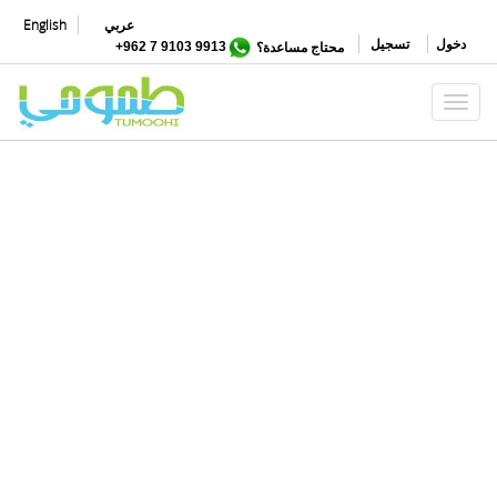
تجاوز
عربي
English
إلى
دخول
تسجيل
محتاج مساعدة؟
9913 9103 7 962+
المحتوى
الرئيسي
Toggle navigation