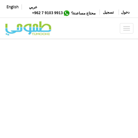
تجاوز
عربي
English
إلى
دخول
تسجيل
محتاج مساعدة؟
9913 9103 7 962+
المحتوى
الرئيسي
Toggle navigation