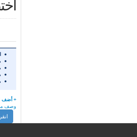
اخت
ا
م
م
م
م
+ أضف ل
وصف مجا
انقر