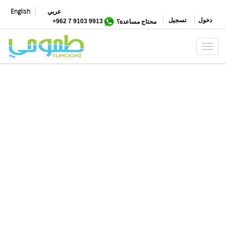
تجاوز
عربي
English
إلى
دخول
تسجيل
محتاج مساعدة؟
9913 9103 7 962+
المحتوى
الرئيسي
Toggle navigation