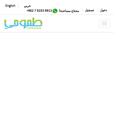
تجاوز
عربي
English
إلى
دخول
تسجيل
محتاج مساعدة؟
9913 9103 7 962+
المحتوى
الرئيسي
Toggle navigation