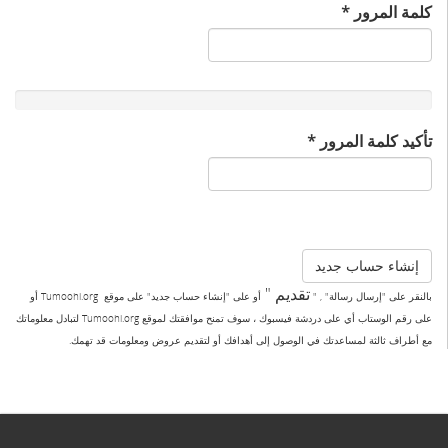
‏كلمة المرور ‏
*
‏تأكيد كلمة المرور ‏
*
إنشاء حساب جديد
تقديم "
بالنقر على "إرسال رسالة" , "
أو على "إنشاء حساب جديد" على موقع Tumoohi.org أو
على رقم الوستاب أي على دردشة فيسبوك ، سوف تمنح موافقتك لموقع Tumoohi.org لتبادل معلوماتك
مع أطراف ثالثة لمساعدتك في الوصول إلى أهدافك أو لتقديم عروض ومعلومات قد تهمك.