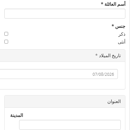
‏أسم العائلة ‏
*
‏جنس ‏
*
‏ذكر ‏
‏أنثى ‏
تاريخ الميلاد
*
‏التاريخ
العنوان
‏المدينة ‏