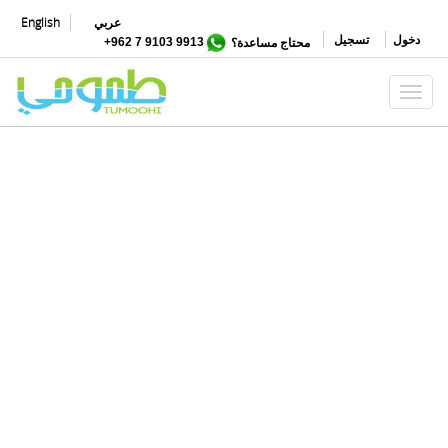
تجاوز
عربي
English
إلى
دخول
تسجيل
محتاج مساعدة؟
9913 9103 7 962+
المحتوى
الرئيسي
Toggle navigation